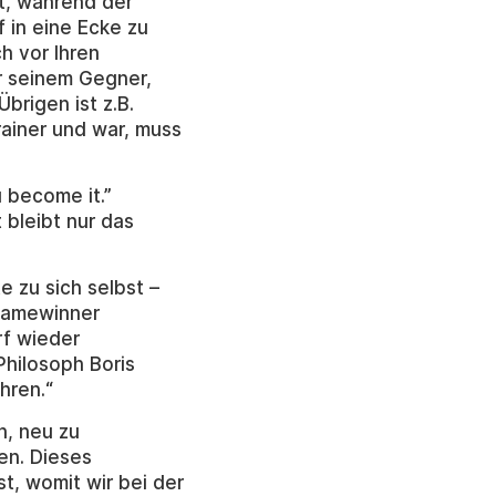
t, während der
 in eine Ecke zu
h vor Ihren
r seinem Gegner,
brigen ist z.B.
ainer und war, muss
u become it.”
 bleibt nur das
 zu sich selbst –
 Gamewinner
f wieder
hilosoph Boris
hren.“
n, neu zu
en. Dieses
t, womit wir bei der