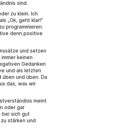
ändnis sind.
der zu klein. Ich
ls „Ok, geht klar!“
zu programmieren.
tive denn positive
benssätze und setzen
ch immer keinen
 negativen Gedanken
ve und als letzten
nd üben und üben. Da
us das, was wir
bstverständnis meint
n oder gar
 bei sich gut
 zu stärken und