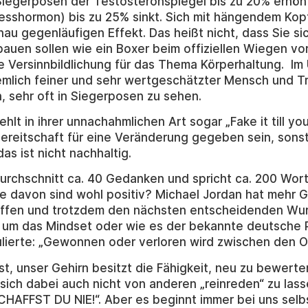
Siegerposen der Testosteronspiegel bis zu 20% erhöh
resshormon) bis zu 25% sinkt. Sich mit hängendem Kopf
au gegenläufigen Effekt. Das heißt nicht, dass Sie sic
auen sollen wie ein Boxer beim offiziellen Wiegen vo
e Versinnbildlichung für das Thema Körperhaltung. Im Ü
emlich feiner und sehr wertgeschätzter Mensch und Tr
n, sehr oft in Siegerposen zu sehen.
lt in ihrer unnachahmlichen Art sogar „Fake it till yo
Bereitschaft für eine Veränderung gegeben sein, sonst
das ist nicht nachhaltig.
urchschnitt ca. 40 Gedanken und spricht ca. 200 Worte
le davon sind wohl positiv? Michael Jordan hat mehr
offen und trotzdem den nächsten entscheidenden Wur
um das Mindset oder wie es der bekannte deutsche P
lierte: „Gewonnen oder verloren wird zwischen den O
st, unser Gehirn besitzt die Fähigkeit, neu zu bewerte
ich dabei auch nicht von anderen „reinreden“ zu lass
AFFST DU NIE!“. Aber es beginnt immer bei uns selbs