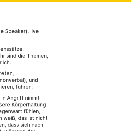
e Speaker), live
benssätze.
ehr sind die Themen,
lich.
reten,
nonverbal), und
eren, führen.
 in Angriff nimmt.
nsere Körperhaltung
Gegenwart fühlen,
 weiß, das ist nicht
en, dass sich nach