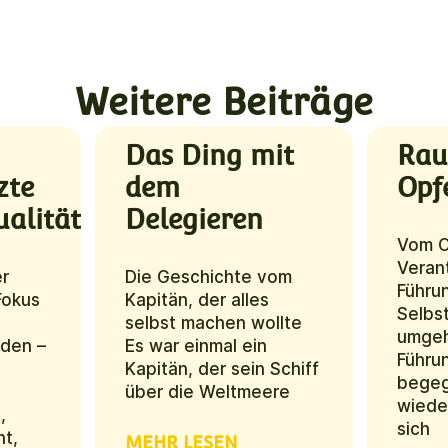
Weitere Beiträge
Das Ding mit
Rau
zte
dem
Opf
alität
Delegieren
Vom O
Veran
er
Die Geschichte vom
Führun
Fokus
Kapitän, der alles
Selbst
selbst machen wollte
umgeh
den –
Es war einmal ein
Führu
Kapitän, der sein Schiff
begeg
über die Weltmeere
wiede
,
sich
t,
MEHR LESEN