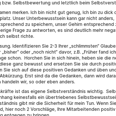
bzw. Selbstbewertung und letztlich beim Selbstverst
amen merken. Ich bin nicht gut genug, Ich bin zu dick o
platz. Unser Unterbewusstsein kann gar nicht anders, a
tsprechend zu speichern, unser Gehirn entsprechend 
erige Frage zu antworten, es sind deutlich mehr nega
ch selbst richte.
ösung. Identifizieren Sie 2-3 Ihrer „schlimmsten“ Glau
r „bisher“ oder „noch nicht“ davor, z.B. „Früher fand i
age schon. Horchen Sie in sich hinein, heben sie die
 diese ganz bewusst und ersetzen Sie sie durch positi
en Sie sich auf diese positiven Gedanken und üben u
e Abkürzung. Erst sind da die Gedanken, dann wird dara
 handeln wir, so oder eben anders.
kräfte ist das eigene Selbstverständnis wichtig. Sel
hang keinesfalls ein übertriebenes Selbstbewusstsei
tändnis gibt mir die Sicherheit für mein Tun. Wenn Sie
 hier noch 2 Vorschläge, Ihre Mitarbeitenden positiv
g entgegen zu bringen.