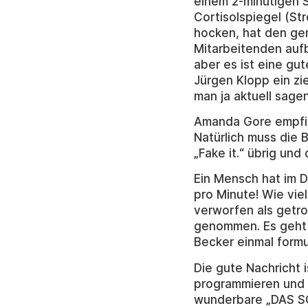
einem 2-minütigen 
Cortisolspiegel (St
hocken, hat den gen
Mitarbeitenden aufb
aber es ist eine gut
Jürgen Klopp ein zi
man ja aktuell sage
Amanda Gore empfieh
Natürlich muss die 
„Fake it.“ übrig und 
Ein Mensch hat im D
pro Minute! Wie vie
verworfen als getr
genommen. Es geht 
Becker einmal formu
Die gute Nachricht i
programmieren und s
wunderbare „DAS SCH