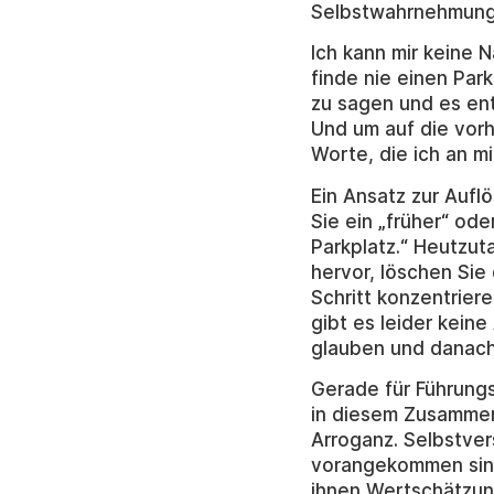
Selbstwahrnehmung 
Ich kann mir keine N
finde nie einen Park
zu sagen und es en
Und um auf die vorh
Worte, die ich an mi
Ein Ansatz zur Aufl
Sie ein „früher“ ode
Parkplatz.“ Heutzut
hervor, löschen Sie
Schritt konzentrier
gibt es leider kein
glauben und danach
Gerade für Führungs
in diesem Zusammen
Arroganz. Selbstvers
vorangekommen sind,
ihnen Wertschätzun